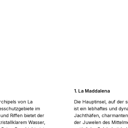
1. La Maddalena
rchipels von La
Die Hauptinsel, auf der 
esschutzgebiete im
ist ein lebhaftes und dy
und Riffen bietet der
Jachthäfen, charmanten 
istallklarem Wasser,
der Juwelen des Mittelme