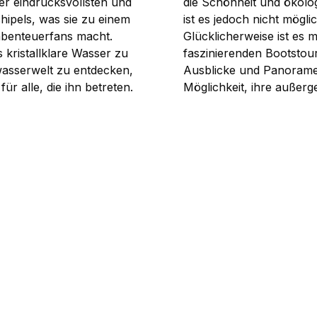
er eindrucksvollsten und
die Schönheit und ökolog
hipels, was sie zu einem
ist es jedoch nicht mögli
abenteuerfans macht.
Glücklicherweise ist es m
 kristallklare Wasser zu
faszinierenden Bootsto
wasserwelt zu entdecken,
Ausblicke und Panoramen
ür alle, die ihn betreten.
Möglichkeit, ihre außerg