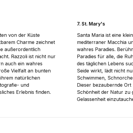
7. St. Mary's
sten von der Küste
Santa Maria ist eine klei
reitbarem Charme zeichnet
mediterraner Macchia u
ne außerordentlich
wahres Paradies. Berühmt
acht. Razzoli ist nicht nur
Paradies für alle, die R
ern auch ein wahres
des täglichen Lebens suc
oße Vielfalt an bunten
Seide wirkt, lädt nicht
 ihrem natürlichen
Schwimmen, Schnorcheln
ografie- und
Dieser bezaubernde Ort l
liches Erlebnis finden.
Schönheit der Natur zu 
Gelassenheit einzutauch