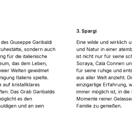
3. Spargi
r des Giuseppe Garibaldi
Eine wilde und wirklich u
 Ruhestätte, sondern auch
und Natur in einer ate
 für die italienische
ist nicht nur für seine 
seum, das dem Leben,
Soraya, Cala Conneri u
weier Welten gewidmet
für seine ruhige und en
igung Italiens spielte.
aus aller Welt anzieht. 
auf kristallklares
einzigartige Erfahrung, 
en. Das Grab Garibaldis
immer möglich ist, in di
öglicht es den
Momente reiner Gelassen
uldigen und an sein
Familie zu genießen.