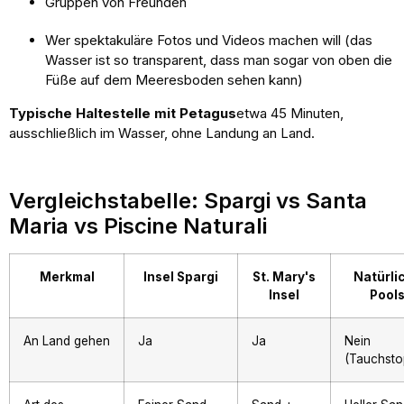
Gruppen von Freunden
Wer spektakuläre Fotos und Videos machen will (das
Wasser ist so transparent, dass man sogar von oben die
Füße auf dem Meeresboden sehen kann)
Typische Haltestelle mit Petagus
etwa 45 Minuten,
ausschließlich im Wasser, ohne Landung an Land.
Vergleichstabelle: Spargi vs Santa
Maria vs Piscine Naturali
Merkmal
Insel Spargi
St. Mary's
Natürli
Insel
Pool
An Land gehen
Ja
Ja
Nein
(Tauchsto