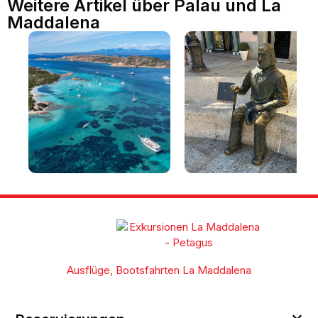
Weitere Artikel über Palau und La
Maddalena
La Maddalena und der
Sehenswürdigkeiten auf
Archipel: Strände,
La Maddalena an einem
Sehenswürdigkeiten und
Tag [mit Routenvorschla
Reiseführer für einen
Besuch des Archipels von
Ausflüge, Bootsfahrten La Maddalena
La Maddalena