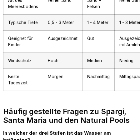
Art des
Feiner Sand
Sand +
Heller Sa
Meeresbodens
Felsen
Typische Tiefe
0,5 - 3 Meter
1 - 4 Meter
1 - 3 Mete
Geeignet für
Ausgezeichnet
Gut
Ausgezeic
Kinder
mit Armle
Windschutz
Hoch
Medien
Niedrig
Beste
Morgen
Nachmittag
Mittagspa
Tageszeit
Häufig gestellte Fragen zu Spargi,
Santa Maria und den Natural Pools
In welcher der drei Stufen ist das Wasser am
heißesten?