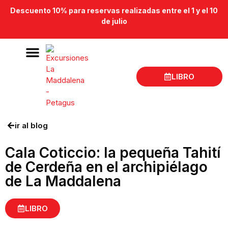
Descuento 10% para reservas realizadas entre el 1 y el 10
de julio
LIBRO
Excursiones en barco La Maddalena
Lugar de salida
ir al blog
Cala Coticcio: la pequeña Tahití
de Cerdeña en el archipiélago
de La Maddalena
LIBRO