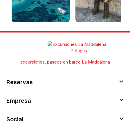
La Maddalena y el
Qué ver en La Maddalen
archipiélago: playas,
en un día [con itinerario]
lugares de interés y guía
para visitar el archipiélago
de La Maddalena
excursiones, paseos en barco La Maddalena
Reservas
Empresa
Social