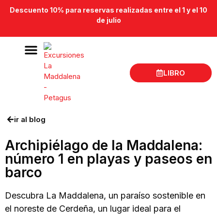
Descuento 10% para reservas realizadas entre el 1 y el 10
de julio
LIBRO
Excursiones en barco La Maddalena
Lugar de salida
ir al blog
Archipiélago de la Maddalena:
número 1 en playas y paseos en
barco
Descubra La Maddalena, un paraíso sostenible en
el noreste de Cerdeña, un lugar ideal para el