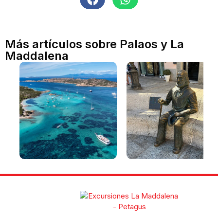
Más artículos sobre Palaos y La
Maddalena
La Maddalena y el
Qué ver en La Maddalen
archipiélago: playas,
en un día [con itinerario]
lugares de interés y guía
para visitar el archipiélago
de La Maddalena