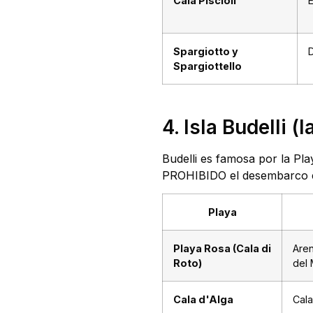
Cala Piscioli
E
Spargiotto y
Spargiottello
4. Isla Budelli 
Budelli es famosa por la Pl
PROHIBIDO el desembarco en
Playa
Playa Rosa (Cala di
Are
Roto)
del
Cala d'Alga
Cala