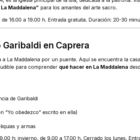
 es la iglesia principal de la isla, dedicada a la patrona. Vi
 La Maddalena”
para los amantes del arte sacro.
y de 16.00 a 19.00 h. Entrada gratuita. Duración: 20-30 minu
 Garibaldi en Caprera
a a La Maddalena por un puente. Aquí se encuentra la cas
eludible para comprender
qué hacer en La Maddalena
desd
cia de Garibaldi
n “Yo obedezco” escrito en ella)
liquias y armas
9.00 h; invierno, de 9.00 a 17.00 h. Cerrado los lunes. Entr