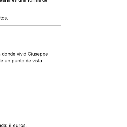
sitarla es una forma de
tos.
a donde vivió Giuseppe
e un punto de vista
ada: 8 euros.