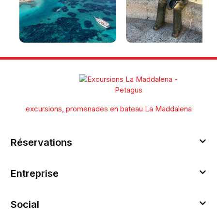
La Maddalena et son
Que voir à La Maddalena
archipel : plages, sites à
en une journée [avec
découvrir et guide pour
itinéraire]
visiter l'archipel de la
Maddalena
excursions, promenades en bateau La Maddalena
Réservations
Entreprise
Social