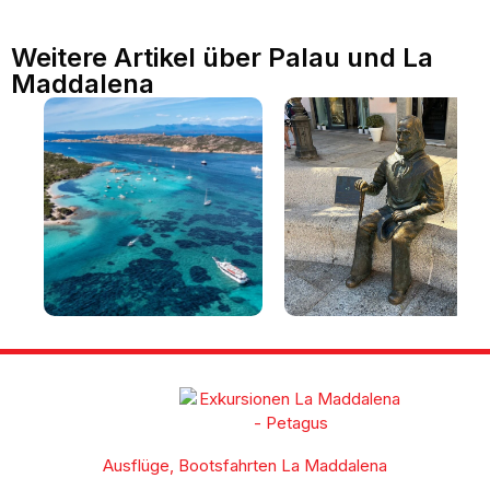
Weitere Artikel über Palau und La
Maddalena
La Maddalena und der
Sehenswürdigkeiten auf
Archipel: Strände,
La Maddalena an einem
Sehenswürdigkeiten und
Tag [mit Routenvorschla
Reiseführer für einen
Besuch des Archipels von
Ausflüge, Bootsfahrten La Maddalena
La Maddalena