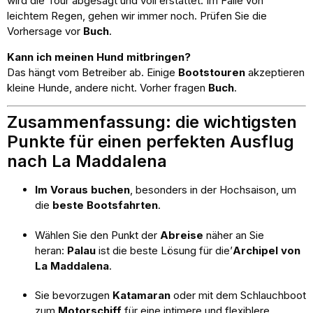
wird die Tour abgesagt und voll erstattet. Im Falle von
leichtem Regen, gehen wir immer noch. Prüfen Sie die
Vorhersage vor
Buch
.
Kann ich meinen Hund mitbringen?
Das hängt vom Betreiber ab. Einige
Bootstouren
akzeptieren
kleine Hunde, andere nicht. Vorher fragen
Buch
.
Zusammenfassung: die wichtigsten
Punkte für einen perfekten Ausflug
nach La Maddalena
Im Voraus buchen
, besonders in der Hochsaison, um
die
beste Bootsfahrten
.
Wählen Sie den Punkt der
Abreise
näher an Sie
heran:
Palau
ist die beste Lösung für die’
Archipel von
La Maddalena
.
Sie bevorzugen
Katamaran
oder mit dem Schlauchboot
zum
Motorschiff
für eine intimere und flexiblere