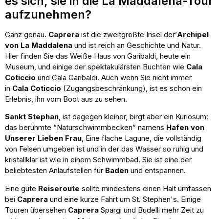
es sich, sie in die La Maddalena-Tour
aufzunehmen?
Ganz genau.
Caprera
ist die zweitgrößte Insel der’
Archipel
von La Maddalena
und ist reich an Geschichte und Natur.
Hier finden Sie das Weiße Haus von Garibaldi, heute ein
Museum, und einige der spektakulärsten Buchten wie
Cala
Coticcio
und Cala Garibaldi. Auch wenn Sie nicht immer
in
Cala Coticcio
(Zugangsbeschränkung), ist es schon ein
Erlebnis, ihn vom Boot aus zu sehen.
Sankt Stephan
, ist dagegen kleiner, birgt aber ein Kuriosum:
das berühmte “Naturschwimmbecken” namens
Hafen von
Unserer Lieben Frau
, Eine flache Lagune, die vollständig
von Felsen umgeben ist und in der das Wasser so ruhig und
kristallklar ist wie in einem Schwimmbad. Sie ist eine der
beliebtesten Anlaufstellen für
Baden
und entspannen.
Eine gute
Reiseroute
sollte mindestens einen Halt umfassen
bei
Caprera
und eine kurze Fahrt um St. Stephen's. Einige
Touren übersehen
Caprera
Spargi und Budelli mehr Zeit zu