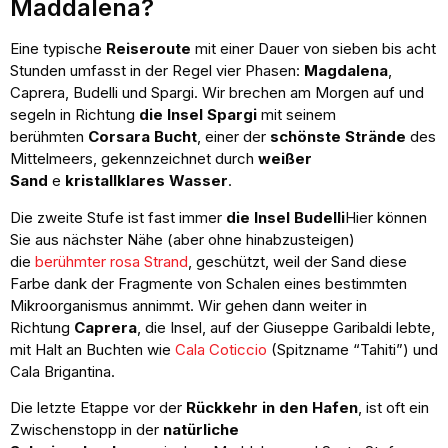
Maddalena?
Eine typische
Reiseroute
mit einer Dauer von sieben bis acht
Stunden umfasst in der Regel vier Phasen:
Magdalena
,
Caprera, Budelli und Spargi. Wir brechen am Morgen auf und
segeln in Richtung
die Insel Spargi
mit seinem
berühmten
Corsara Bucht
, einer der
schönste Strände
des
Mittelmeers, gekennzeichnet durch
weißer
Sand
e
kristallklares Wasser
.
Die zweite Stufe ist fast immer
die Insel Budelli
Hier können
Sie aus nächster Nähe (aber ohne hinabzusteigen)
die
berühmter rosa Strand
, geschützt, weil der Sand diese
Farbe dank der Fragmente von Schalen eines bestimmten
Mikroorganismus annimmt. Wir gehen dann weiter in
Richtung
Caprera
, die Insel, auf der Giuseppe Garibaldi lebte,
mit Halt an Buchten wie
Cala Coticcio
(Spitzname “Tahiti”) und
Cala Brigantina.
Die letzte Etappe vor der
Rückkehr in den Hafen
, ist oft ein
Zwischenstopp in der
natürliche