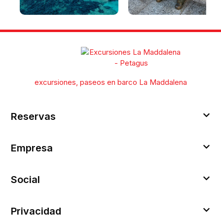
La Maddalena y el
Qué ver en La Maddalen
archipiélago: playas,
en un día [con itinerario]
lugares de interés y guía
para visitar el archipiélago
de La Maddalena
excursiones, paseos en barco La Maddalena
Reservas
Empresa
Social
Privacidad